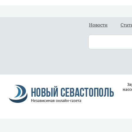
Новости
Стат
За
масс