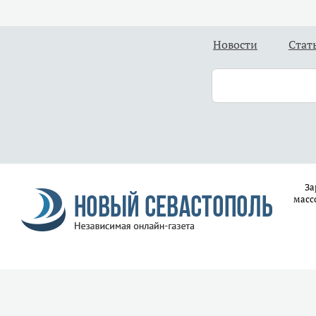
Новости
Стат
За
масс