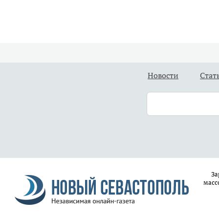
Новости
Стат
За
масс