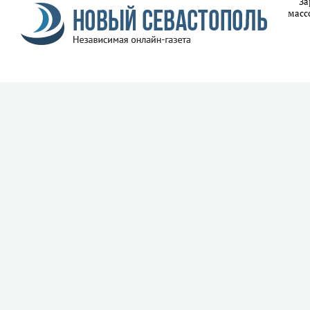
За
масс