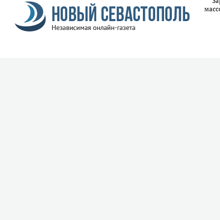
За
масс