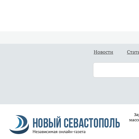
Новости
Стат
За
масс