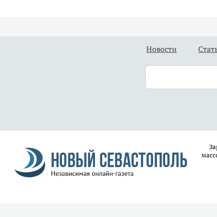
Новости
Стат
За
масс