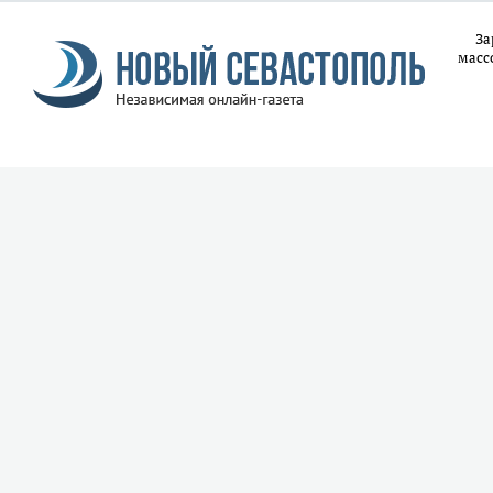
За
масс