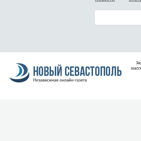
За
масс