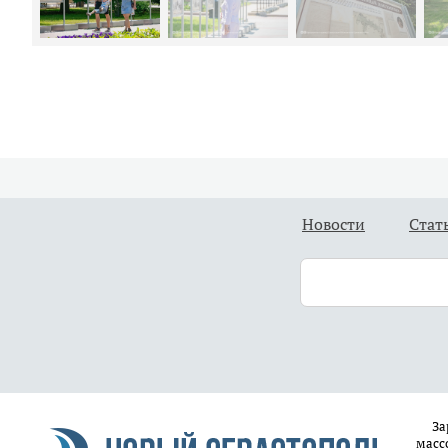
Новости
Стат
За
масс