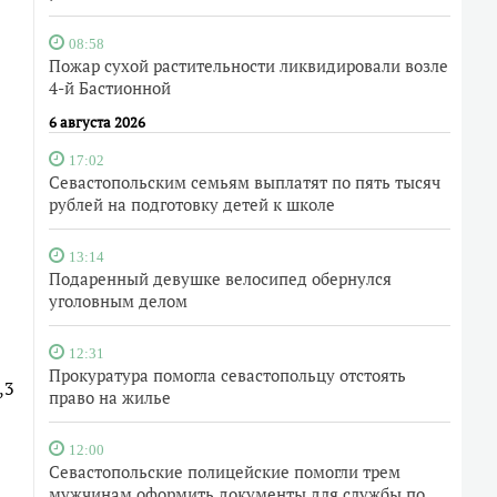
08:58
Пожар сухой растительности ликвидировали возле
4-й Бастионной
6 августа 2026
17:02
Севастопольским семьям выплатят по пять тысяч
рублей на подготовку детей к школе
13:14
Подаренный девушке велосипед обернулся
уголовным делом
12:31
Прокуратура помогла севастопольцу отстоять
,3
право на жилье
12:00
Севастопольские полицейские помогли трем
мужчинам оформить документы для службы по