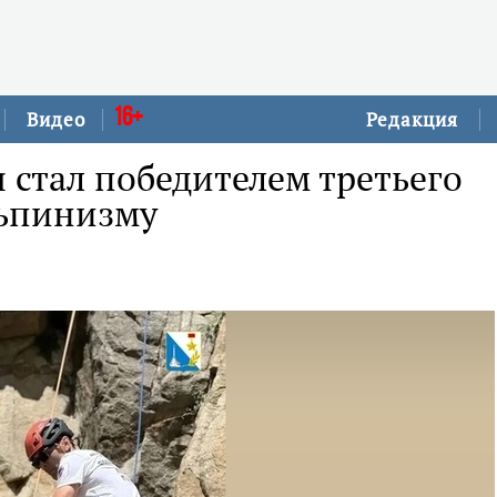
16+
Видео
Редакция
я стал победителем третьего
льпинизму