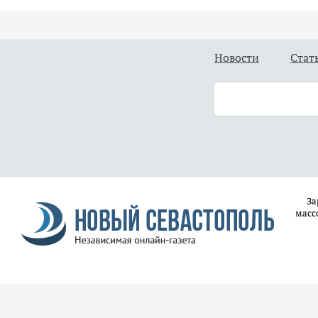
Новости
Стат
За
масс