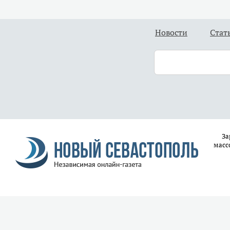
Новости
Стат
За
масс