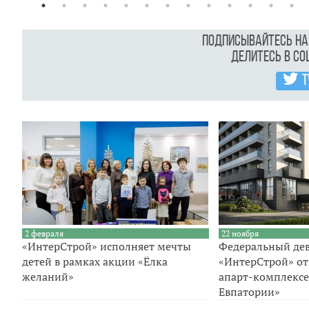
Подписывайтесь н
Делитесь в с
T
2 февраля
22 ноября
«ИнтерСтрой» исполняет мечты
Федеральный де
детей в рамках акции «Ёлка
«ИнтерСтрой» от
желаний»
апарт-комплексе
Евпатории»