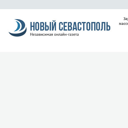
За
масс