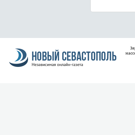
За
масс