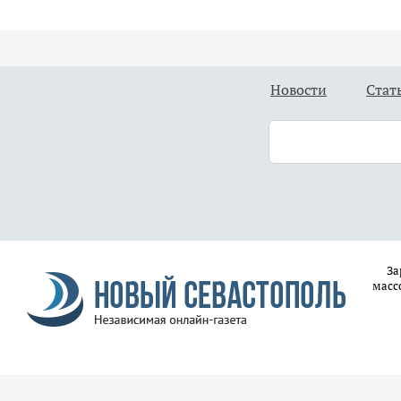
Новости
Стат
За
масс