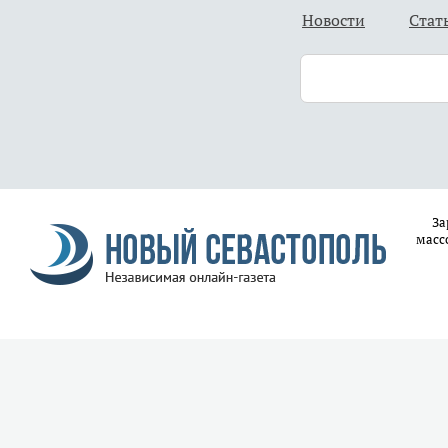
Новости
Стат
За
масс