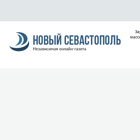
За
масс