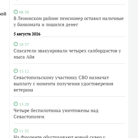
вой
08:59
В Ленинском районе пенсионер оставил наличные
у банкомата и лишился денег
5 августа 2026
18:57
Спасатели эвакуировали четырех сапбордистов у
мыса Айя
15:12
Севастопольскому участнику СВО назначат
выплату с момента получения удостоверения
ветерана
13:29
Четыре беспилотника уничтожены над
Севастополем
11:55
На Фиоленте обустраивают новый сквер у