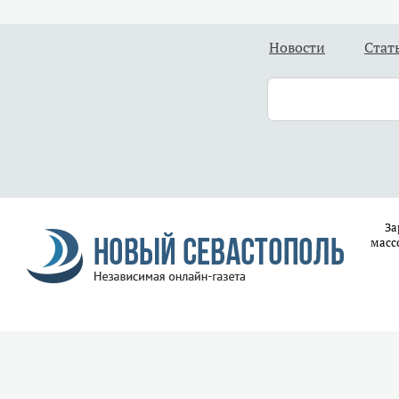
Новости
Стат
За
масс