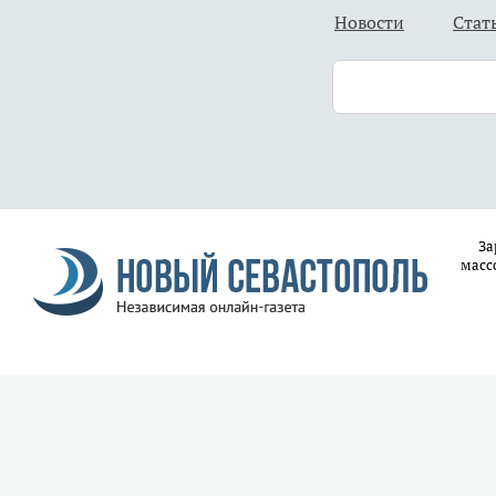
Новости
Стат
За
масс