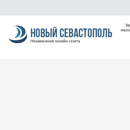
За
масс