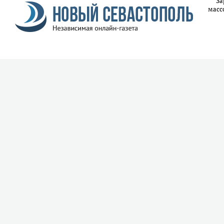
За
масс