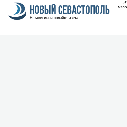
За
масс