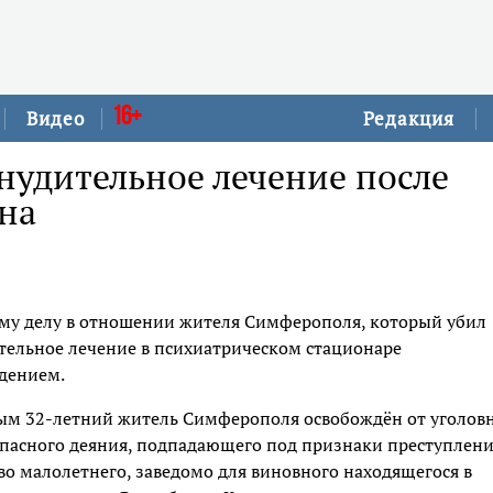
16+
Видео
Редакция
удительное лечение после
на
му делу в отношении жителя Симферополя, который убил
тельное лечение в психиатрическом стационаре
дением.
рым 32-летний житель Симферополя освобождён от уголов
опасного деяния, подпадающего под признаки преступлени
ство малолетнего, заведомо для виновного находящегося в