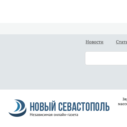
Новости
Стат
За
масс