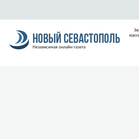
За
масс