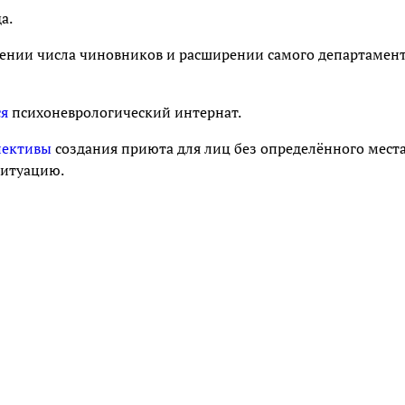
а.
ичении числа чиновников и расширении самого департамен
ся
психоневрологический интернат.
пективы
создания приюта для лиц без определённого мест
ситуацию.