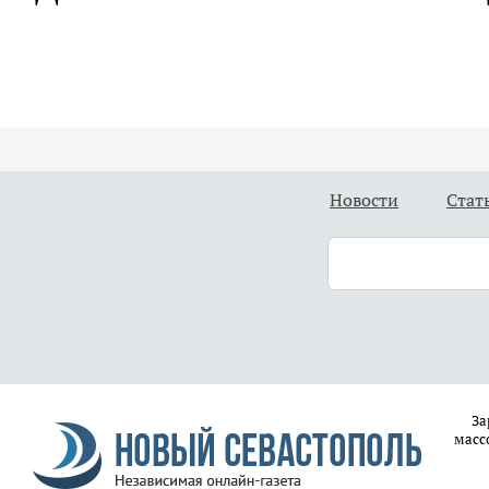
Новости
Стат
За
масс