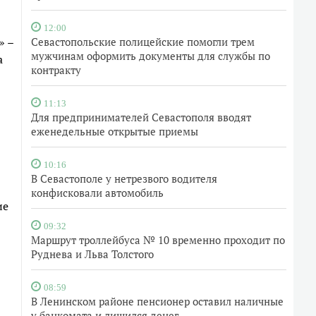
12:00
» –
Севастопольские полицейские помогли трем
мужчинам оформить документы для службы по
а
контракту
11:13
Для предпринимателей Севастополя вводят
еженедельные открытые приемы
10:16
В Севастополе у нетрезвого водителя
конфисковали автомобиль
ие
09:32
Маршрут троллейбуса № 10 временно проходит по
Руднева и Льва Толстого
08:59
В Ленинском районе пенсионер оставил наличные
у банкомата и лишился денег