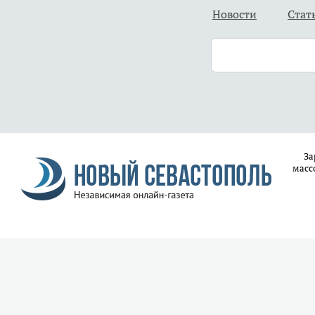
Новости
Стат
За
масс