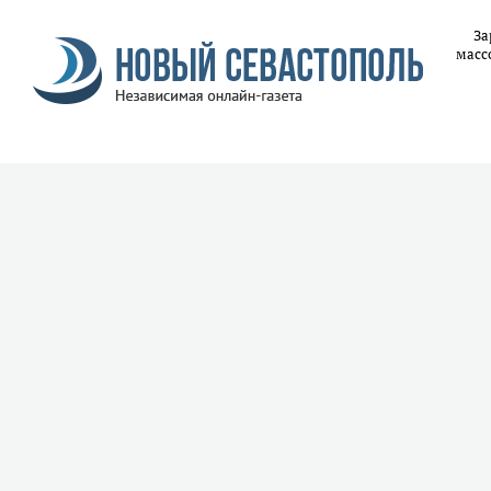
За
масс