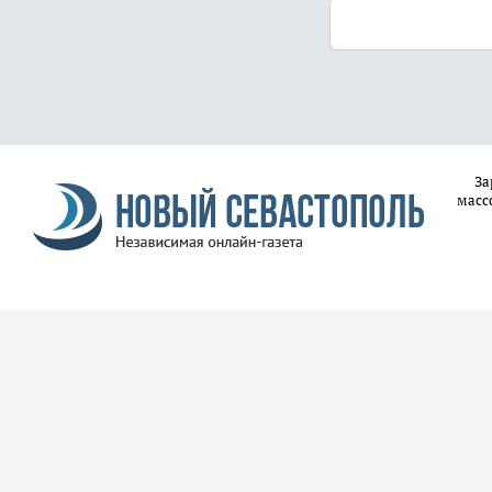
За
масс