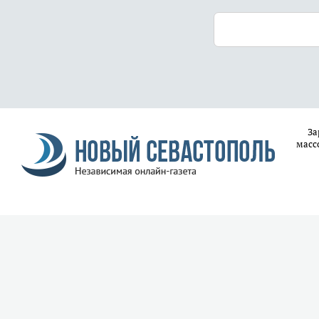
За
масс