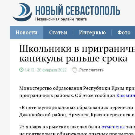
Новости
Статьи
Интервью
Фото
Школьники в приграничн
каникулы раньше срока
Распечатать
14:12
26 февраля 2022
Министерство образования Республики Крым при
приграничных районах. Об этом сообщил
Крыми
«В пяти муниципальных образованиях перенесли
Джанкойский район, Армянск, Красноперекопск и 
25 января в крымских школах были
отменены
зан
не подтвердили обнаружение опасных предметов.