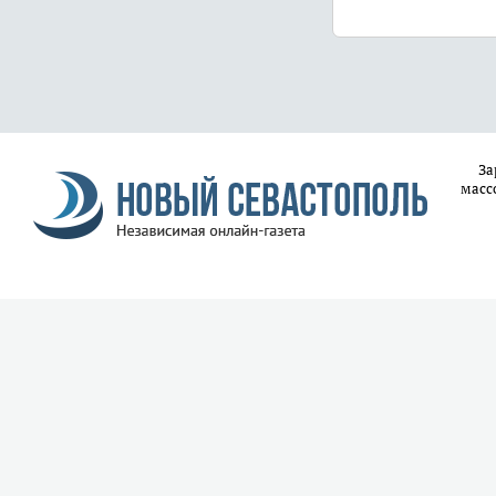
За
масс