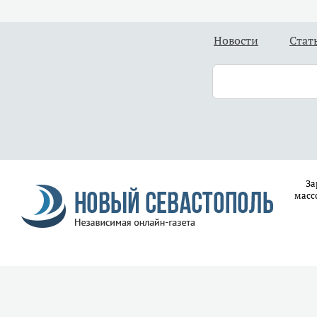
Новости
Стат
За
масс