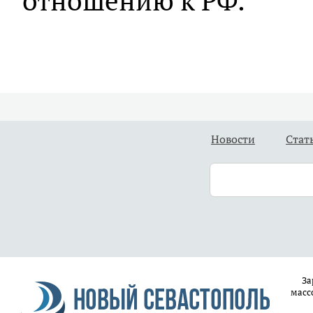
отношению к РФ.
Новости
Стат
За
масс