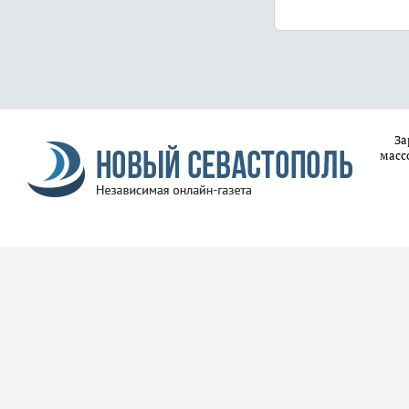
За
масс