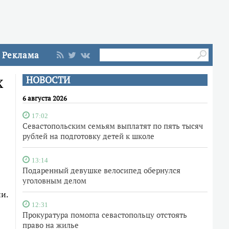
Реклама
х
НОВОСТИ
6 августа 2026
17:02
Севастопольским семьям выплатят по пять тысяч
рублей на подготовку детей к школе
13:14
Подаренный девушке велосипед обернулся
уголовным делом
и.
12:31
Прокуратура помогла севастопольцу отстоять
право на жилье