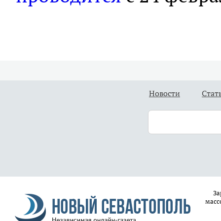
Новости
Стат
За
масс