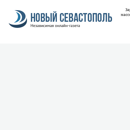
За
масс