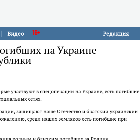
16+
Видео
Редакция
погибших на Украине
ублики
ые участвуют в спецоперации на Украине, есть погибшие
социальных сетях.
рации, защищают наше Отечество и братский украинский
 сожалению, среди наших земляков есть погибшие при
вания родным и близким погибших за Родину.