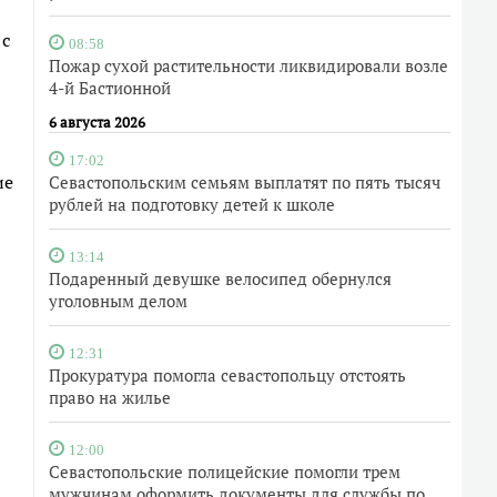
 с
08:58
Пожар сухой растительности ликвидировали возле
4-й Бастионной
6 августа 2026
17:02
ие
Севастопольским семьям выплатят по пять тысяч
рублей на подготовку детей к школе
13:14
Подаренный девушке велосипед обернулся
уголовным делом
12:31
Прокуратура помогла севастопольцу отстоять
право на жилье
12:00
Севастопольские полицейские помогли трем
мужчинам оформить документы для службы по