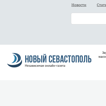
Новости
Стат
За
масс