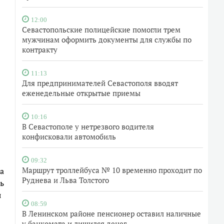
12:00
Севастопольские полицейские помогли трем
мужчинам оформить документы для службы по
контракту
11:13
Для предпринимателей Севастополя вводят
еженедельные открытые приемы
10:16
В Севастополе у нетрезвого водителя
конфисковали автомобиль
09:32
Маршрут троллейбуса № 10 временно проходит по
а
Руднева и Льва Толстого
ь
я
08:59
В Ленинском районе пенсионер оставил наличные
у банкомата и лишился денег