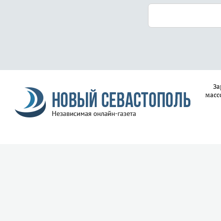
За
масс