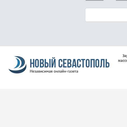
За
масс