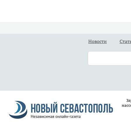
Новости
Стат
За
масс